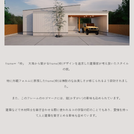
frame＝「枠」 大地から繋がるframe(枠)デザインを追求した建築家が考え抜いたスタイル
の家。
特に外観フォルムに表現したframe(枠)は無駄のなお美しさが感じられるよう設計されまし
た。
また、このフレームのロゴマークには、鎹(かすがい)の意味も込められています。
建築などで木材同士を継ぎ合わせる際に使われるコの字型の釘のことでもあり、愛情を持っ
て人と建築を繋ぎとめる意味も含めています。